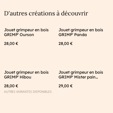
D'autres créations à découvrir
Jouet grimpeur en bois
Jouet grimpeur en bois
GRIMP' Ourson
GRIMP' Panda
28,00 €
28,00 €
Jouet grimpeur en bois
Jouet grimpeur en bois
GRIMP' Hibou
GRIMP' Mister pain
d'épices - Jouet artisanal
28,00 €
29,00 €
fabriqué en France
AUTRES VARIANTES DISPONIBLES