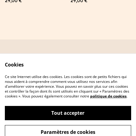
29,00 €
29,00 €
fabriqué en France
en France
Conditions générales
Politique de
de vente
confidentialité
Cookies
Politique de cookies
À propos de moi
Contact
Ce site Internet utilise des cookies. Les cookies sont de petits fichiers qui
nous aident à comprendre comment vous utilisez nos services afin
d'améliorer votre expérience. Vous pouvez en savoir plus sur ces cookies
et contrôler la façon dont ils sont utilisés en cliquant sur « Paramètres des
cookies ». Vous pouvez également consulter notre
politique de cookies
.
Tout accepter
Bois et Sourires – Jouets en bois fabriqués en
©
2026
France
Paramètres de cookies
powered by