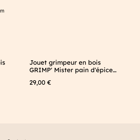
cm
is
Jouet grimpeur en bois
GRIMP' Mister pain d'épices
- Jouet artisanal fabriqué
29,00 €
en France