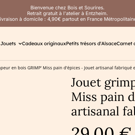
Bienvenue chez Bois et Sourires.
Retrait gratuit à l'atelier à Entzheim.
ivraison à domicile : 4,90€ partout en France Métropolitain
l
Jouets
Cadeaux originaux
Petits trésors d'Alsace
Carnet d
mpeur en bois GRIMP' Miss pain d'épices - Jouet artisanal fabriqué 
Jouet grim
Miss pain d
artisanal f
29,00 €