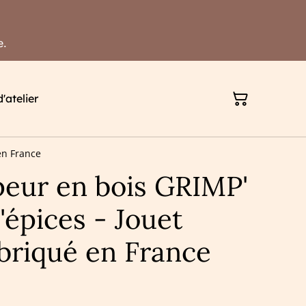
e.
'atelier
en France
peur en bois GRIMP'
'épices - Jouet
abriqué en France